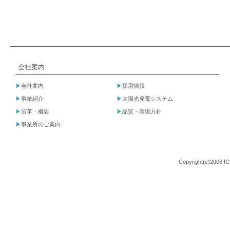
会社案内
▶
会社案内
▶
採用情報
▶
事業紹介
▶
太陽光発電システム
▶
沿革・概要
▶
品質・環境方針
▶
事業所のご案内
Copyright(c)2006 I