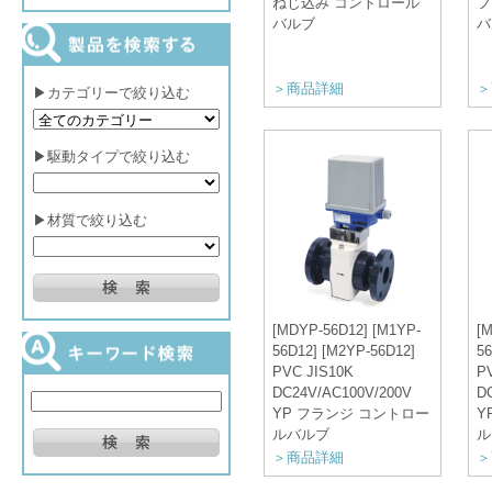
ねじ込み コントロール
フ
バルブ
バ
＞商品詳細
＞
▶カテゴリーで絞り込む
▶駆動タイプで絞り込む
▶材質で絞り込む
[MDYP-56D12] [M1YP-
[
56D12] [M2YP-56D12]
56
PVC JIS10K
P
DC24V/AC100V/200V
D
YP フランジ コントロー
Y
ルバルブ
ル
＞商品詳細
＞