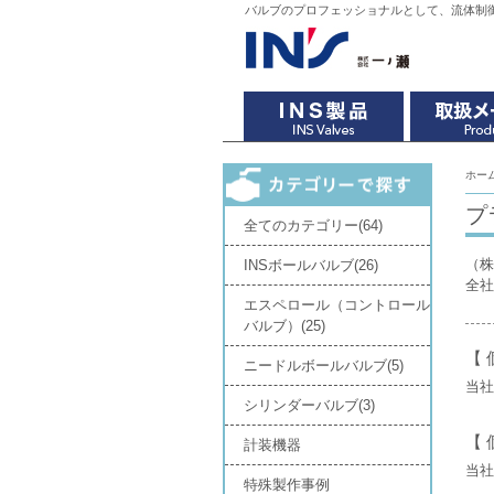
バルブのプロフェッショナルとして、流体制
ホー
プ
全てのカテゴリー(64)
（株
INSボールバルブ(26)
全社
エスペロール（コントロール
バルブ）(25)
【
ニードルボールバルブ(5)
当社
シリンダーバルブ(3)
【
計装機器
当社
特殊製作事例