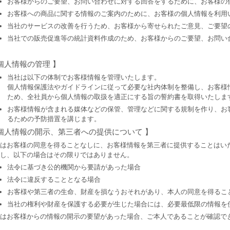
お客様からのご要望、お問い合わせに対する回答をするために、お客様の
お客様への商品に関する情報のご案内のために、お客様の個人情報を利用
当社のサービスの改善を行うため、お客様から寄せられたご意見、ご要望
当社での販売促進等の統計資料作成のため、お客様からのご要望、お問い
個人情報の管理 】
当社は以下の体制でお客様情報を管理いたします。
個人情報保護法やガイドラインに従って必要な社内体制を整備し、お客様
ため、全社員から個人情報の取扱を適正にする旨の誓約書を取得いたしま
お客様情報が含まれる媒体などの保管、管理などに関する規制を作り、お
るための予防措置を講じます。
 個人情報の開示、第三者への提供について 】
はお客様の同意を得ることなしに、お客様情報を第三者に提供することはい
し、以下の場合はその限りではありません。
法令に基づき公的機関から要請があった場合
法令に違反することとなる場合
お客様や第三者の生命、財産を損なうおそれがあり、本人の同意を得るこ
当社の権利や財産を保護する必要が生じた場合には、必要最低限の情報を
はお客様からの情報の開示の要望があった場合、ご本人であることが確認で